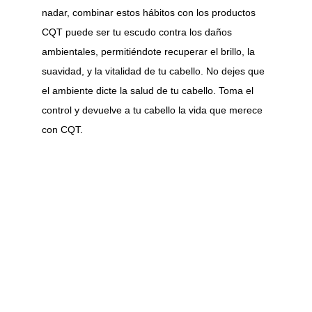
nadar, combinar estos hábitos con los productos 
CQT puede ser tu escudo contra los daños 
ambientales, permitiéndote recuperar el brillo, la 
suavidad, y la vitalidad de tu cabello. No dejes que 
el ambiente dicte la salud de tu cabello. Toma el 
control y devuelve a tu cabello la vida que merece 
con CQT.
Coquette Professional S.L. y tenemos la 
experiencia de 20 años en el tratamiento y 